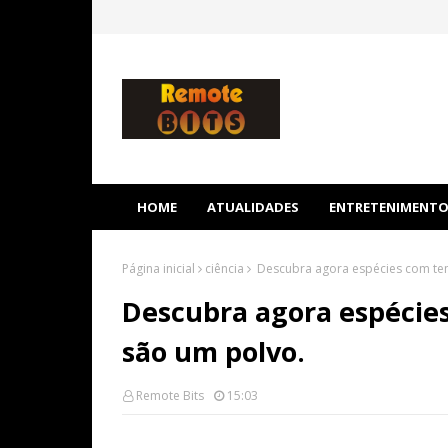
HOME
ATUALIDADES
ENTRETENIMENT
Página inicial
ciência
Descubra agora espécies com ten
Descubra agora espécie
são um polvo.
Remote Bits
15:03