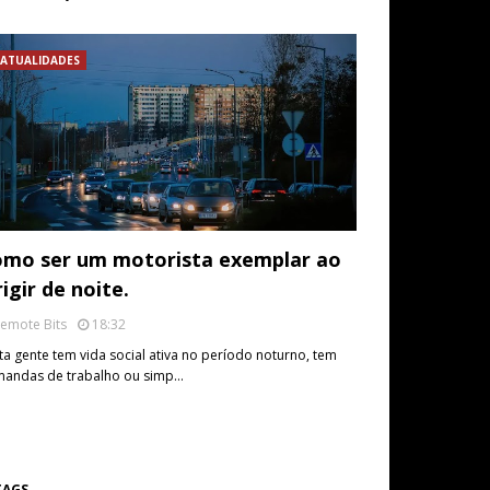
ATUALIDADES
mo ser um motorista exemplar ao
rigir de noite.
emote Bits
18:32
ta gente tem vida social ativa no período noturno, tem
andas de trabalho ou simp…
TAGS