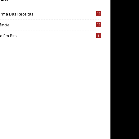
urma Das Receitas
11
ência
11
o Em Bits
9