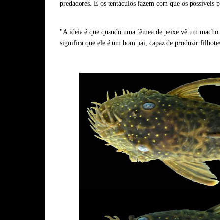
predadores. E os tentáculos fazem com que os possíveis p
"A ideia é que quando uma fêmea de peixe vê um macho co
significa que ele é um bom pai, capaz de produzir filhote