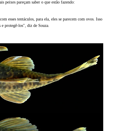
ais peixes pareçam saber o que estão fazendo:
m esses tentáculos, para ela, eles se parecem com ovos. Isso
s e protegê-los", diz de Souza.