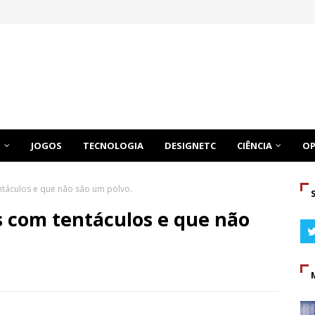
O
JOGOS
TECNOLOGIA
DESIGNETC
CIÊNCIA
OP
táculos e que não são um polvo.
s com tentáculos e que não