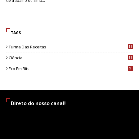
de trabalho ou simp…
TAGS
Turma Das Receitas
11
Ciência
11
Eco Em Bits
9
Direto do nosso canal!