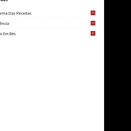
urma Das Receitas
11
ência
11
o Em Bits
9