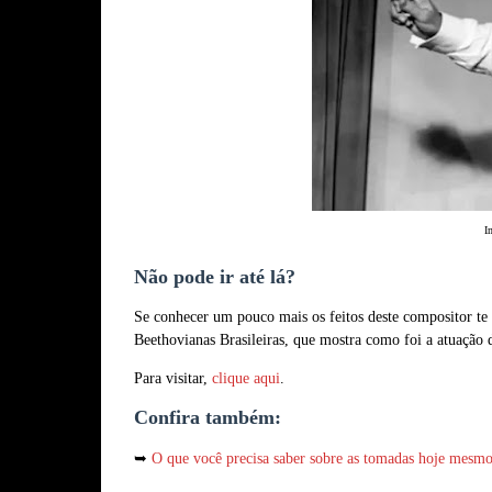
I
Não pode ir até lá?
Se conhecer um pouco mais os feitos deste compositor te 
Beethovianas Brasileiras, que mostra como foi a atuação 
Para visitar,
clique aqui
.
Confira também:
➥
O que você precisa saber sobre as tomadas hoje mesmo