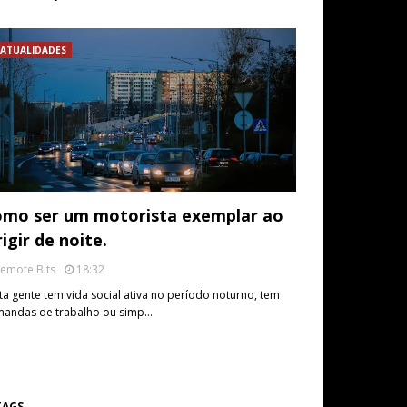
ATUALIDADES
mo ser um motorista exemplar ao
rigir de noite.
emote Bits
18:32
ta gente tem vida social ativa no período noturno, tem
andas de trabalho ou simp…
TAGS