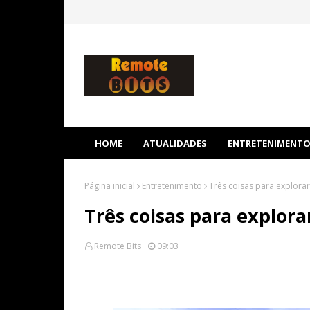
HOME
ATUALIDADES
ENTRETENIMENT
Página inicial
Entretenimento
Três coisas para explorar
Três coisas para explora
Remote Bits
09:03