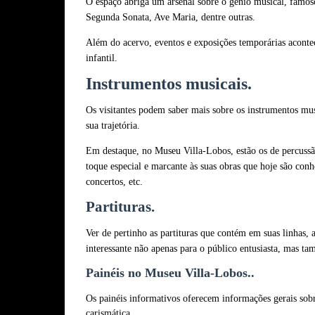
O espaço abriga um arsenal sobre o gênio musical, famos
Segunda Sonata, Ave Maria, dentre outras.
Além do acervo, eventos e exposições temporárias aconte
infantil.
Instrumentos musicais.
Os visitantes podem saber mais sobre os instrumentos mu
sua trajetória.
Em destaque, no Museu Villa-Lobos, estão os de percussã
toque especial e marcante às suas obras que hoje são conh
concertos, etc.
Partituras.
Ver de pertinho as partituras que contém em suas linhas,
interessante não apenas para o público entusiasta, mas ta
Painéis no Museu Villa-Lobos..
Os painéis informativos oferecem informações gerais sob
carismática.