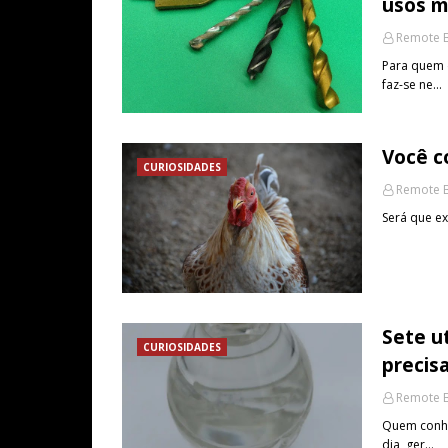
usos m
Remote B
Para quem 
faz-se ne…
Você c
CURIOSIDADES
Remote B
Será que ex
Sete u
CURIOSIDADES
precis
Remote B
Quem conhec
dia, ger…