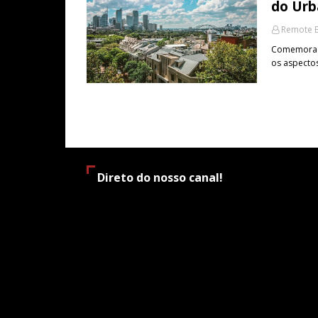
do Urb
Remote B
Comemorado
os aspecto
Direto do nosso canal!