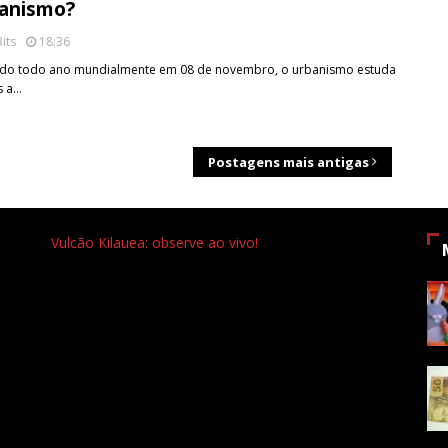
anismo?
its
18:36
 todo ano mundialmente em 08 de novembro, o urbanismo estuda
s a…
Postagens mais antigas
Vulcão Kilauea: observe ao vivo!