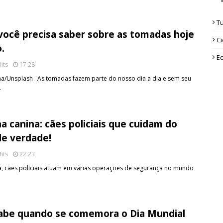
T
você precisa saber sobre as tomadas hoje
Ci
.
Ec
its
17:28
ema/Unsplash As tomadas fazem parte do nosso dia a dia e sem seu
…
a canina: cães policiais que cuidam do
de verdade!
its
22:23
a, cães policiais atuam em várias operações de segurança no mundo
abe quando se comemora o Dia Mundial