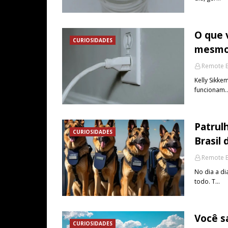
O que 
CURIOSIDADES
mesmo
Remote B
Kelly Sikk
funcionam
Patrulh
CURIOSIDADES
Brasil 
Remote B
No dia a di
todo. T…
Você s
CURIOSIDADES