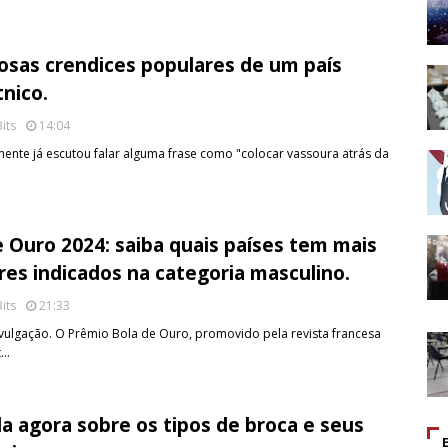
iosas crendices populares de um país
tnico.
its
14:04
ente já escutou falar alguma frase como "colocar vassoura atrás da
e Ouro 2024: saiba quais países tem mais
res indicados na categoria masculino.
its
21:33
vulgação. O Prêmio Bola de Ouro, promovido pela revista francesa
t…
a agora sobre os tipos de broca e seus