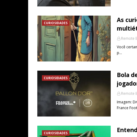
As cur
CURIOSIDADES
multié
Remote B
Você certam
p…
Bola d
CURIOSIDADES
jogado
Remote B
Imagem: Di
France Foo
Entend
CURIOSIDADES