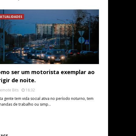
ATUALIDADES
mo ser um motorista exemplar ao
rigir de noite.
emote Bits
18:32
ta gente tem vida social ativa no período noturno, tem
andas de trabalho ou simp…
TAGS