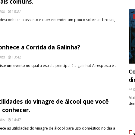
ais comuns.
its
18:37
desconhece o assunto e quer entender um pouco sobre as brocas,
onhece a Corrida da Galinha?
its
13:42
iste um evento no qual a estrela principal é a galinha? A resposta é …
Co
di
R
Mui
tilidades do vinagre de álcool que você
dem
a conhecer.
its
14:47
e as utilidades do vinagre de álcool para uso doméstico no dia a