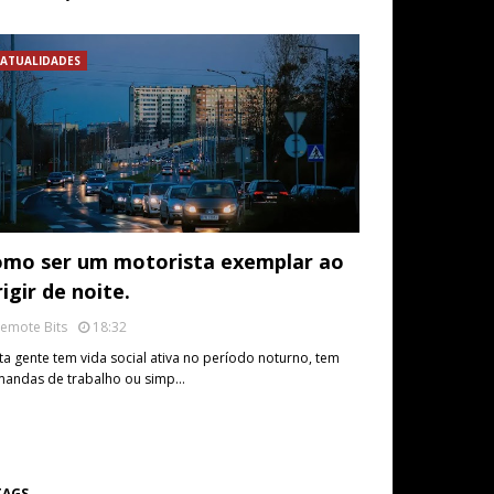
ATUALIDADES
mo ser um motorista exemplar ao
rigir de noite.
emote Bits
18:32
ta gente tem vida social ativa no período noturno, tem
andas de trabalho ou simp…
TAGS