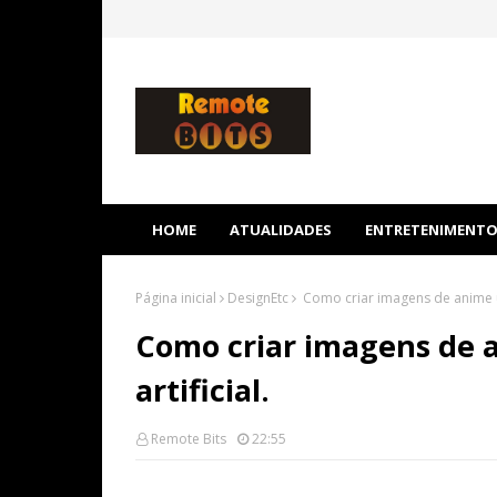
HOME
ATUALIDADES
ENTRETENIMENT
Página inicial
DesignEtc
Como criar imagens de anime usa
Como criar imagens de 
artificial.
Remote Bits
22:55