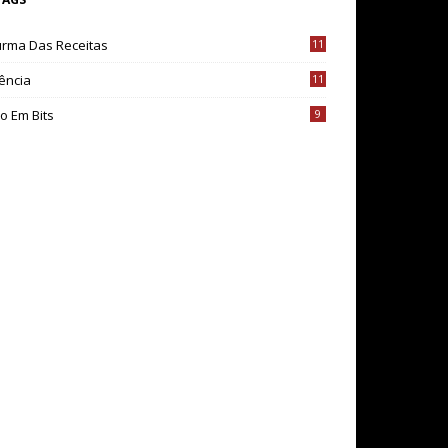
urma Das Receitas
11
ência
11
o Em Bits
9